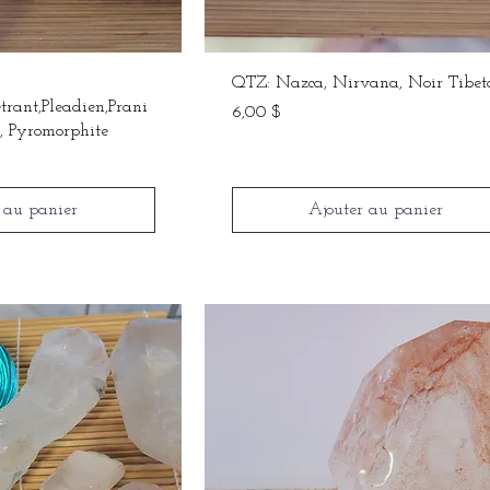
QTZ: Nazca, Nirvana, Noir Tibet
etrant,Pleadien,Prani
Prix
6,00 $
, Pyromorphite
 au panier
Ajouter au panier