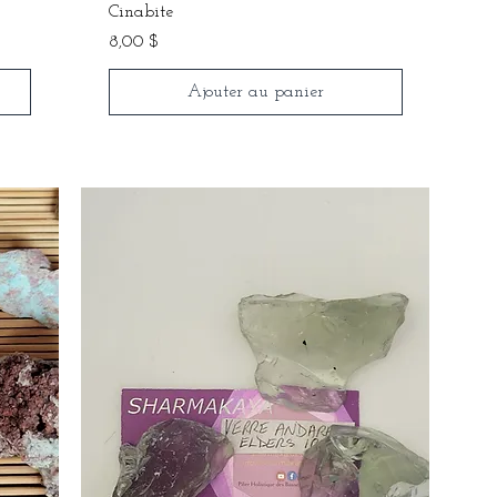
Cinabite
Prix
8,00 $
Ajouter au panier