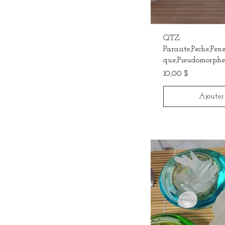
QTZ:
Parasite,Peche,Pen
que,Pseudomorphe
Prix
10,00 $
Ajouter