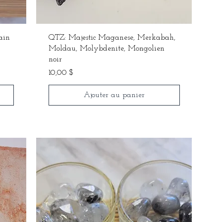
ain
QTZ: Majestic Maganese, Merkabah,
Moldau, Molybdenite, Mongolien
noir
Prix
10,00 $
Ajouter au panier