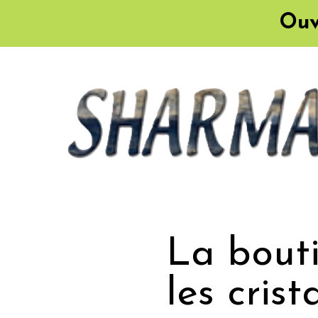
Ouv
La bouti
les cris