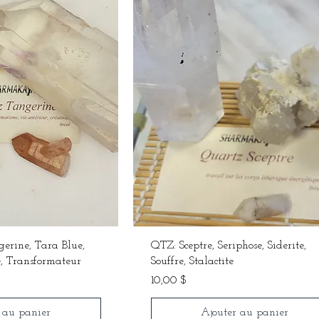
erine, Tara Blue,
QTZ: Sceptre, Seriphose, Siderite,
, Transformateur
Souffre, Stalactite
Prix
10,00 $
 au panier
Ajouter au panier