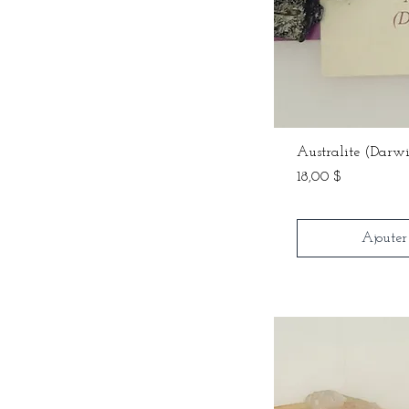
Australite (Darwi
Prix
18,00 $
Ajouter