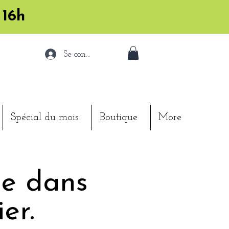
 16h
Se connecter
Spécial du mois
Boutique
More
ée dans
er.