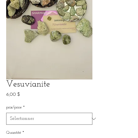
Vesuvianite
Prix
6,00 $
prix/price
*
Quantité
*