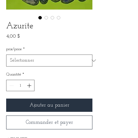
Azurite
Prix
4,00 $
prix/price
*
Quantité
*
Ajouter au panier
Commander et payer