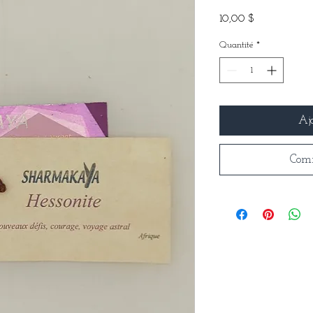
Prix
10,00 $
Quantité
*
Aj
Com