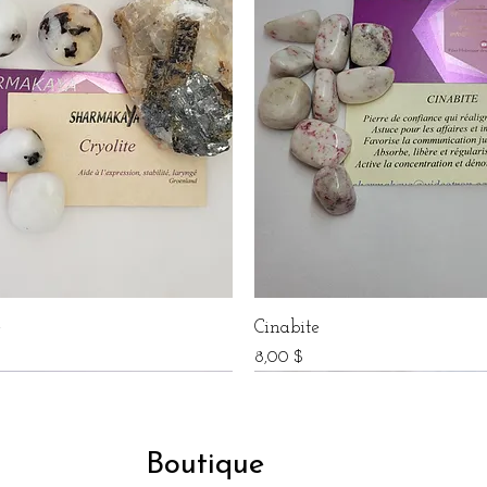
e
Cinabite
Prix
$
8,00 $
Boutique