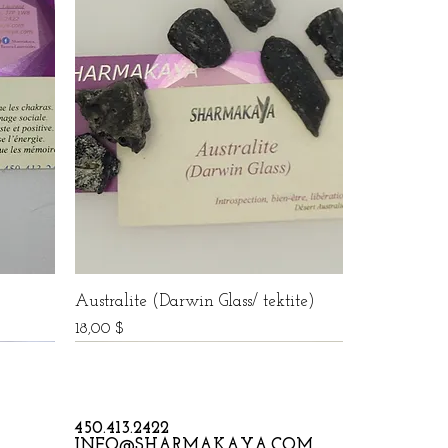
Australite (Darwin Glass/ tektite)
Prix
18,00 $
450.413.2422
INFO@SHARMAKAYA.COM