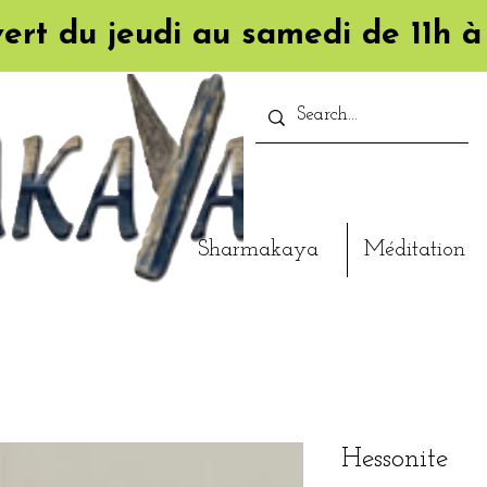
ert du jeudi au samedi de 11h à
Sharmakaya
Méditation
Hessonite