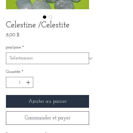
Celestine /Celestite
Prix
8,00 $
prix/price
*
Quantité
*
Ajouter au panier
Commander et payer