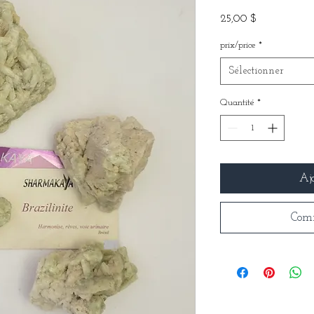
Prix
25,00 $
prix/price
*
Sélectionner
Quantité
*
Aj
Com