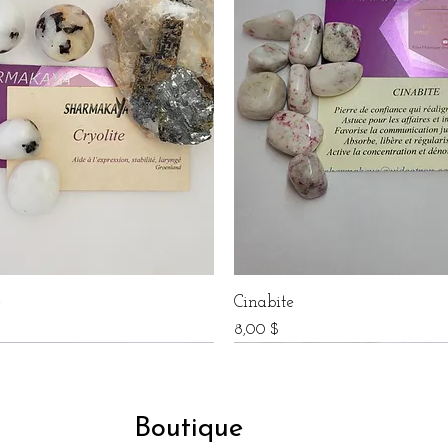
e
Cinabite
Prix
$
8,00 $
Boutique