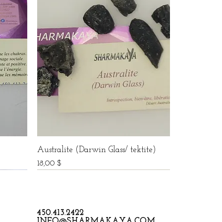
Australite (Darwin Glass/ tektite)
Prix
18,00 $
450.413.2422
INFO@SHARMAKAYA.COM