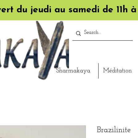
ert du jeudi au samedi de 11h à
Sharmakaya
Méditation
Brazilinite