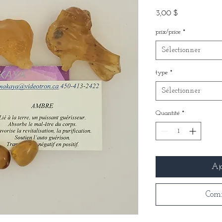
Prix
3,00 $
prix/price
*
Sélectionner
type
*
Sélectionner
Quantité
*
Aj
Com