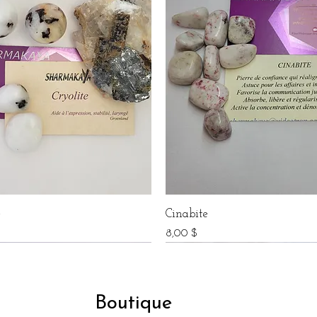
e
Cinabite
Prix
$
8,00 $
Boutique