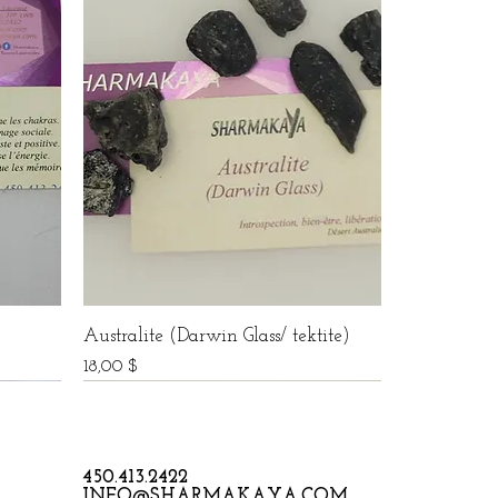
Australite (Darwin Glass/ tektite)
Prix
18,00 $
450.413.2422
INFO@SHARMAKAYA.COM