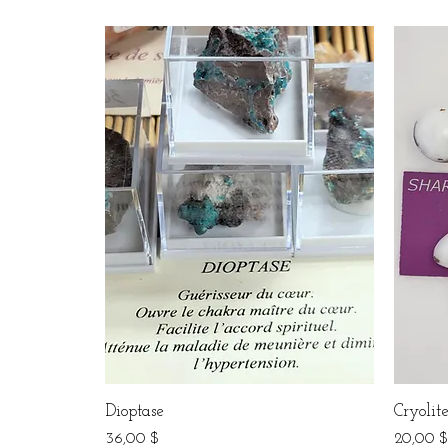
Dioptase
Cryolit
Prix
Prix
36,00 $
20,00 