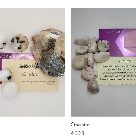
e
Cinabite
Prix
$
8,00 $