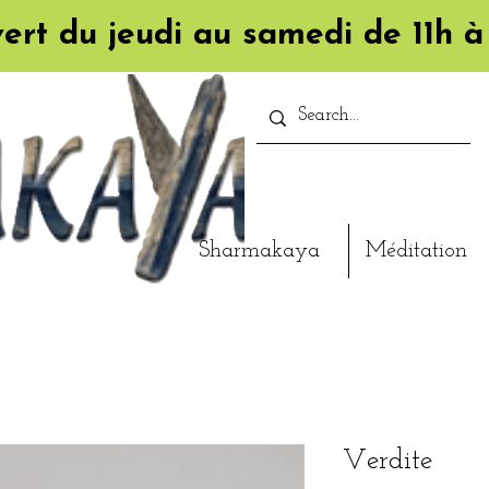
ert du jeudi au samedi de 11h à
Sharmakaya
Méditation
Verdite