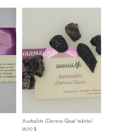
Australite (Darwin Glass/ tektite)
Prix
18,00 $