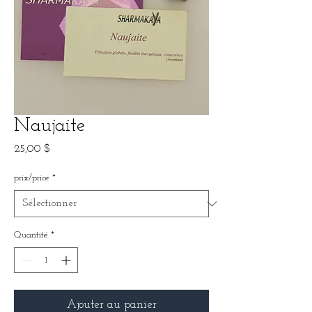
Naujaite
Prix
25,00 $
prix/price
*
Quantité
*
Ajouter au panier