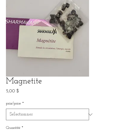
Magnetite
Prix
5,00 $
prix/price
*
Quantité
*