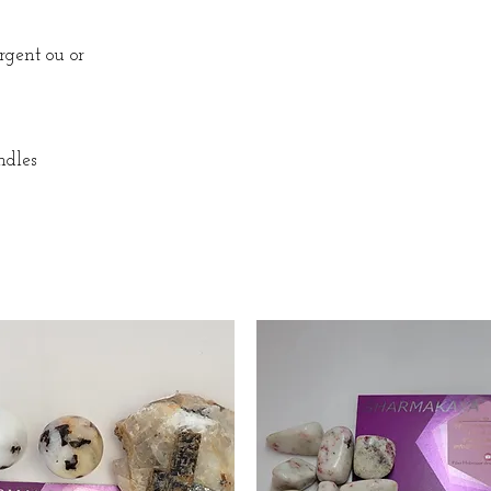
rgent ou or
ndles