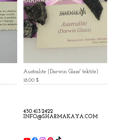
Australite (Darwin Glass/ tektite)
Prix
18,00 $
450.413.2422
INFO@SHARMAKAYA.COM