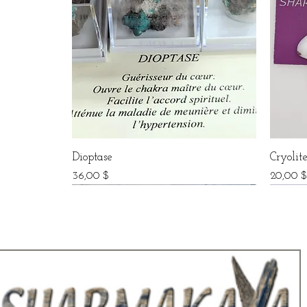
Dioptase
Cryolit
Prix
Prix
36,00 $
20,00 