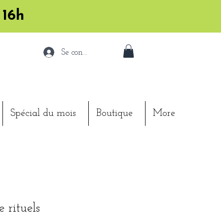
 16h
Se connecter
Spécial du mois
Boutique
More
 rituels